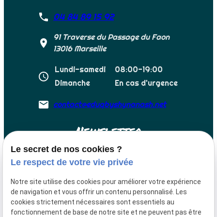
04 84 89 15 92
phone
91 Traverse du Passage du Faon
place
13016 Marseille
Lundi-samedi
08:00-19:00
schedule
Dimanche
En cas d'urgence
email
contact@eduqbyshynanash.net
Newsletter
Le secret de nos cookies ?
Recevez nos derniès informations
Le respect de votre vie privée
Notre site utilise des cookies pour améliorer votre expérience
de navigation et vous offrir un contenu personnalisé. Les
cookies strictement nécessaires sont essentiels au
Suivez nous sur
fonctionnement de base de notre site et ne peuvent pas être
les réseaux :