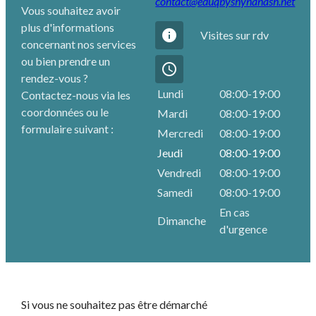
contact@eduqbyshynanash.net
Vous souhaitez avoir
plus d'informations
info
Visites sur rdv
concernant nos services
ou bien prendre un
access_time
rendez-vous ?
Lundi
08:00-19:00
Contactez-nous via les
coordonnées ou le
Mardi
08:00-19:00
formulaire suivant :
Mercredi
08:00-19:00
Jeudi
08:00-19:00
Vendredi
08:00-19:00
Samedi
08:00-19:00
En cas
Dimanche
d'urgence
Si vous ne souhaitez pas être démarché