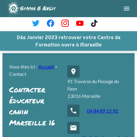
Panneau de gestion des cookies
menu
Dès Janvier 2023 retrouver votre Centre de
Formation ouvre à Marseille
Vous êtes ici :
Accueil
>
place
Contact
91 Traverse du Passage du
Contacter
Faon
13016 Marseille
éducateur
canin
phone
04 84 89 15 92
Marseille 16
email